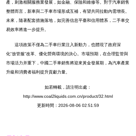
產，刺激相關服務業發展，如金融、保險和維修等。對于汽車銷售
整體而言，新車與二手車市場形成互補，有望共同拉動內需增長。
未來，隨著配套措施落地，如完善信息平臺和信用體系，二手車交
易效率將進一步提升。
這項政策不僅為二手車行業注入新動力，也體現了政府深
化“放管服”改革、優化營商環境的決心。市場預期，在合理監管與
市場活力并重下，中國二手車銷售將迎來黃金發展期，為汽車產業
升級和消費者福利提升貢獻力量。
如若轉載，請注明出處：
http://www.coal2liquids.com.cn/product/32.html
更新時間：2026-08-06 02:51:59