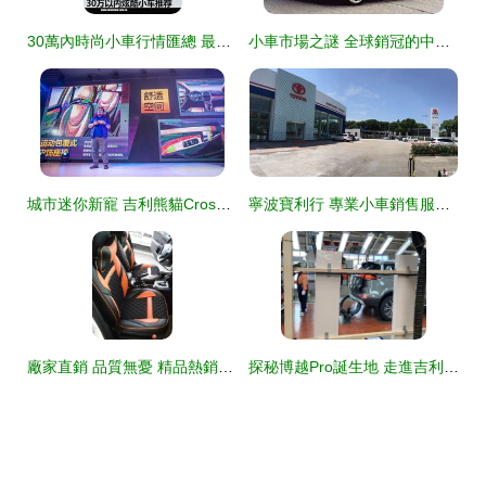
30萬內時尚小車行情匯總 最高讓利8.98萬，熱門車型購買指南
小車市場之謎 全球銷冠的中國市場，為何這些外國汽車品牌望而卻步？
城市迷你新寵 吉利熊貓Cross炫酷上市，為德州注入靈動活力
寧波寶利行 專業小車銷售服務專家
廠家直銷 品質無憂 精品熱銷汽車坐墊，為愛車添舒適與格調
探秘博越Pro誕生地 走進吉利汽車寶雞工廠，感受智能制造魅力